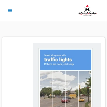
خطي
لى
لمحتوى