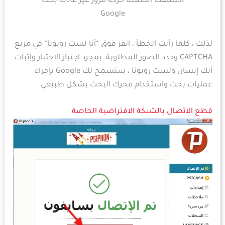
اكتشفت أنظمتنا حركة مرور غير عادية بحث
Google
لذلك ، كلما رأيت الخطأ ، انقر فوق “أنا لست روبوتا” في مربع
CAPTCHA وحدد الصور المطلوبة. بمجرد اجتياز الاختبار وإثبات
أنك إنسان ولست روبوتا ، ستسمح لك Google بإجراء
عمليات بحث واستخدام محرك البحث بشكل طبيعي.
قطع الاتصال بالشبكة الافتراضية الخاصة