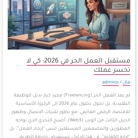
الحر
في
2026:
كي
لا
تخسر
عملك
مستقبل العمل الحر في 2026: كي لا
تخسر عملك
مال
/
admino
لم يعد العمل الحر (Freelancing) مجرد خيار بديل للوظيفة
التقليدية، بل تحول بحلول عام 2026 إلى الركيزة الأساسية
للاقتصاد الرقمي العالمي. مع تطور تقنيات الاتصال وظهور
الجيل الثالث من الويب (Web3)، أصبح التحدي الذي يواجه
المطورين والمصممين المستقلين ليس “إيجاد العمل”، بل
“إدارة الكفاءة”. في هذا الدليل، نستعرض خارطة الطريق