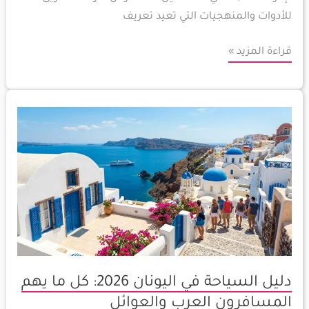
للأدوات والمنهجيات التي تعيد تعريف
قراءة المزيد »
دليل
السياحة
في
اليونان
2026:
كل
ما
يهم
المسافرون
دليل السياحة في اليونان 2026: كل ما يهم
العرب
والعوائل
المسافرون العرب والعوائل