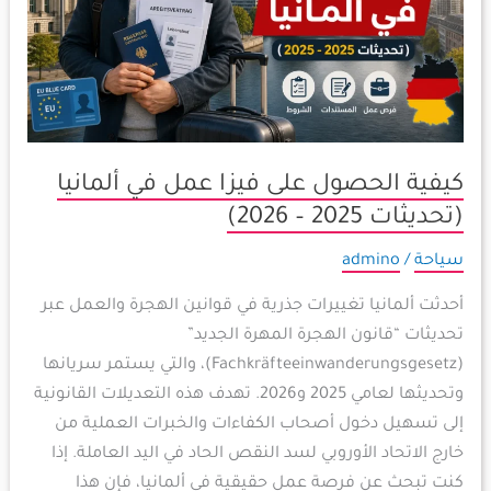
في
ألمانيا
(تحديثات
2025
–
2026)
كيفية الحصول على فيزا عمل في ألمانيا
(تحديثات 2025 – 2026)
سياحة
/
admino
أحدثت ألمانيا تغييرات جذرية في قوانين الهجرة والعمل عبر
تحديثات “قانون الهجرة المهرة الجديد”
(Fachkräfteeinwanderungsgesetz)، والتي يستمر سريانها
وتحديثها لعامي 2025 و2026. تهدف هذه التعديلات القانونية
إلى تسهيل دخول أصحاب الكفاءات والخبرات العملية من
خارج الاتحاد الأوروبي لسد النقص الحاد في اليد العاملة. إذا
كنت تبحث عن فرصة عمل حقيقية في ألمانيا، فإن هذا