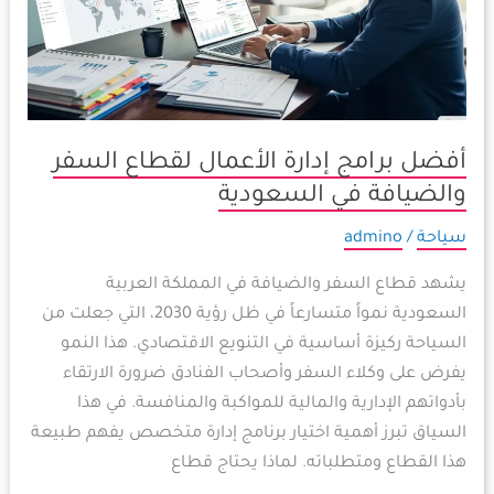
لقطاع
السفر
والضيافة
في
السعودية
أفضل برامج إدارة الأعمال لقطاع السفر
والضيافة في السعودية
سياحة
/
admino
يشهد قطاع السفر والضيافة في المملكة العربية
السعودية نمواً متسارعاً في ظل رؤية 2030، التي جعلت من
السياحة ركيزة أساسية في التنويع الاقتصادي. هذا النمو
يفرض على وكلاء السفر وأصحاب الفنادق ضرورة الارتقاء
بأدواتهم الإدارية والمالية للمواكبة والمنافسة. في هذا
السياق تبرز أهمية اختيار برنامج إدارة متخصص يفهم طبيعة
هذا القطاع ومتطلباته. لماذا يحتاج قطاع