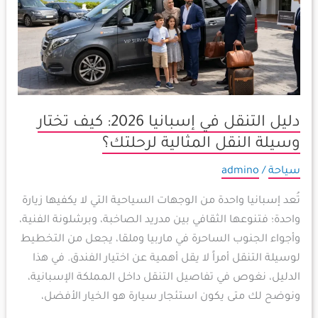
إسبانيا
2026:
كيف
تختار
وسيلة
النقل
دليل التنقل في إسبانيا 2026: كيف تختار
المثالية
لرحلتك؟
وسيلة النقل المثالية لرحلتك؟
سياحة
/
admino
تُعد إسبانيا واحدة من الوجهات السياحية التي لا يكفيها زيارة
واحدة؛ فتنوعها الثقافي بين مدريد الصاخبة، وبرشلونة الفنية،
وأجواء الجنوب الساحرة في ماربيا وملقا، يجعل من التخطيط
لوسيلة التنقل أمراً لا يقل أهمية عن اختيار الفندق. في هذا
الدليل، نغوص في تفاصيل التنقل داخل المملكة الإسبانية،
ونوضح لك متى يكون استئجار سيارة هو الخيار الأفضل،