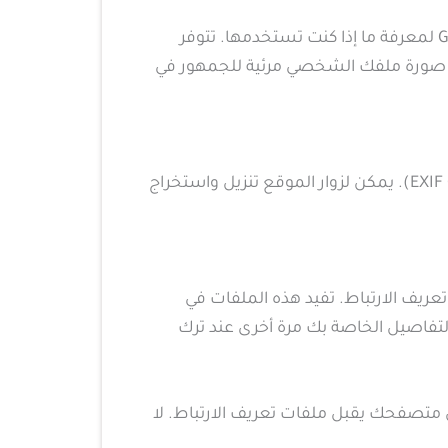
قد نوفر سلسلة مجهولة المصدر منشأة من عنوان بريدك الإلكتروني (وتسمى أيضا التجزئة) إلى خدمة Gravatar لمعرفة ما إذا كنت تستخدمها. تتوفر
htt/. بعد الموافقة على تعليقك، تصبح صورة ملفك الشخصي مرئية للجمهور في
، فيجب تجنب تحميل الصور مع تضمين بيانات الموقع المضمنة (EXIF GPS). يمكن لزوار الموقع تنزيل واستخراج
عريف الارتباط. تفيد هذه الملفات في
التفاصيل الخاصة بك مرة أخرى عند ترك
 متصفحك يقبل ملفات تعريف الارتباط. لا