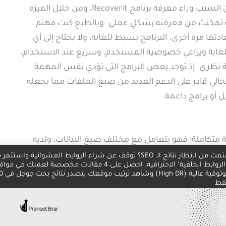
كان السبب وراء معرفة برنامج Recoverit، ومن خلال الميزة
ية تمكنت من معرفته بشكلٍ عملي. وبالطبع كنت مهتم
ادتها مرة أخرى. البرنامج بسيط للغاية، ولا يحتاج إلى أي
للغاية ويراعي خصوصية المستخدم، وسريع عند الاستخدام،
ة نظري. إذ توجد بعض البرامج التي تؤدي نفس المهمة
 الحالي قادر على الدعم العديد من صيغ الملفات مما يجعله
يل أو برامج داعمة.
متكاملة؛ فهو يتعامل مع مختلف صيغ البيانات، ولديه
ونةٍ تامة، وكأنه يقتنص البيانات بشكلٍ مذهلة. وعلى الرغم
بشكلٍ متكاملة، والحفاظ على البيانات الخاصة بك.
يظل في المقدمة للعديد من الأمور، منها على سبيل المثال
ة، ويعيدها بجودةٍ عالية للغاية، كما إنه يدعم مختلف صيغ