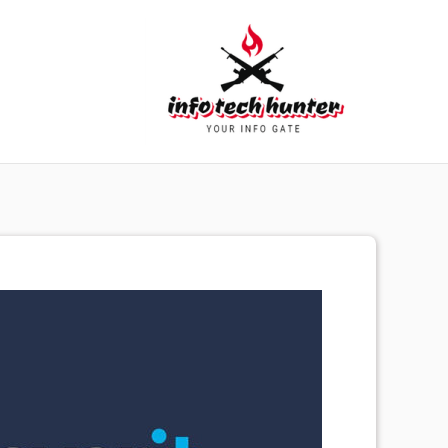
خطي
لى
لمحتوى