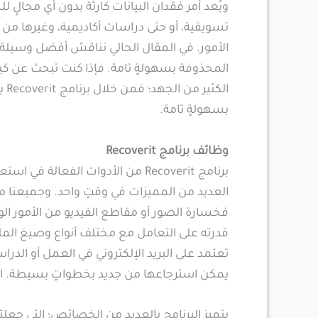
ويُعد أمر فقدان البيانات كارثة بدون أي مجالٍ 
تسويقية، أو حتى دراسات أكاديمية، وغيرها من ا
الأمور. في المقال الحالي نناقش أفضل وسيلة است
المحذوفة بسهولةٍ تامة. فإذا كنت تبحث عن كيف
بسهولةٍ تامة.
وظائف برنامج Recoverit
برنامج Recoverit من الأدوات الفعال
العديد من المميزات في وقتٍ واحد. وجميعنا 
تعتمد على البريد الإلكتروني في العمل أو الدر
يمكن استرجاعها من جديد بخطواتٍ بسيطة. الب
يتميز البرنامج بالعديد من الخصائص؛ التي جعلت