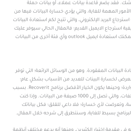
للشك. فقد يضم قاعدة بيانات عملاء، أو بيانات حملة
لأمور المهمة للغاية، والتي يؤدي خسارة البيانات فيها من
رجاع البريد الإلكتروني، والتي تتيح لكم استعادة البيانات
ية استرجاع الايميل القديم؛ فالمقال الحالي سيوفر عليك
الكثير من الجهد؛ فمن خلال برنامج Recoverit يمكنك استعادة ايميل outlook وأي فئة أخرى من البيانات
ة في استعادة البيانات المفقودة. وهو من الوسائل الرائعة؛ التي توفر
معرض لخسارة البينات للعديد من الأسباب بشكلٍ عام؛
فخسارة الصور أو مقاطع الفيديو من الأمور الواردة؛ وحينها يكون الخيار الأفضل برنامج Recoverit. بسبب
قدرته على التعامل مع مختلف أنواع وصيغ الملفات، والتي تصل إلى 1000 صيغة من البيانات. وإذا كنت
اسة، وتعرضت لأي خسارة؛ فلا داعي للقلق؛ فكل بياناتك
رنامج بسيط للغاية، وسنتطرق إلى شرحه خلال المقال.
ه في مقدمة اختيار الكثيرين، ومنها أنه يدعم مختلف أنظمة