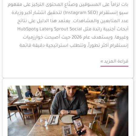
بات لزاماً على المسوقين وصنّاع المحتوى التركيز على مفهوم
سيو إنستقرام (Instagram SEO) لتحقيق انتشار أكبر وزيادة
عدد المتابعين والمشاهدات. يعتمد هذا الدليل على نتائج
أبحاث أجنبية رائدة مثل Sprout Social وLater وHubSpot
وغيرها، ويستهدف عام 2026 حيث أصبحت خوارزميات
إنستقرام أكثر تطوراً، وتتطلب استراتيجية دقيقة قائمة
قراءة المزيد »
عمل
منيو
الكتروني
مجاني
بالذكاء
الصناعي