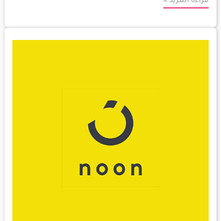
قراءة المزيد »
افضل
كود
خصم
نون
2023
يقدم
تخفيضات
حتى
20%
استخدمه
الان
مجاني