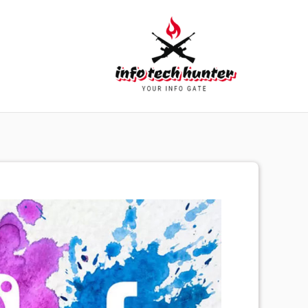
خطي
لى
لمحتوى