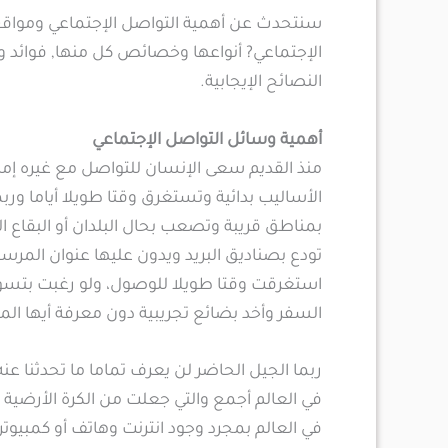
سنتحدث عن أهمية التواصل الإجتماعي ومواقع 
الإجتماعي? أنواعها وخصائص كل منها, فوائد
النصائح الإيجابية.
أهمية وسائل التواصل الإجتماعي
منذ القديم سعى الإنسان للتواصل مع غيره إما 
الأساليب بدائية وتستغرق وقتا طويلا أياما و
بمناطق قريبة وتصعب بحال البلدان أو البقاع ال
تودع بصناديق البريد ويدون عليها عنوان المرس
استغرقت وقتا طويلا للوصول، ولو رغبت بتسويق
السفر وأخد بضائع تجريبية دون معرفة أيها ال
ربما الجيل الحاضر لن يعرف تماما ما تحدثنا عنه
في العالم أجمع والتي جعلت من الكرة الأرضي
في العالم بمجرد وجود انترنت وهاتف أو كمبيوتر 