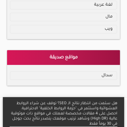
لغة عربية
مال
ويب
مواقع صديقة
سدال
كافة الحقوق محفوظة لموقع
الصياد
© 2026 infoTechHunter |
حول
|
سياسة الخصوصية
|
اتصل بنا