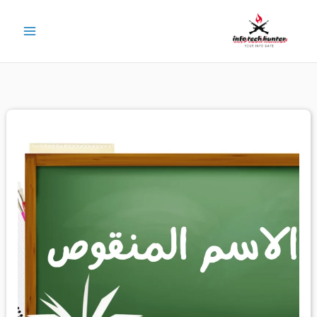
خطي
لى
لمحتوى