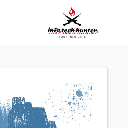
خطي
لى
لمحتوى