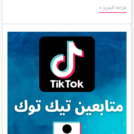
قراءة المزيد »
موقع
زيادة
متابعين
تيك
توك