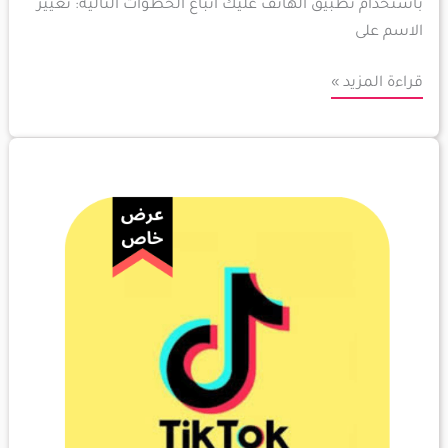
باستخدام تطبيق الهاتف عليك اتباع الخطوات التالية: تغيير
الاسم على
قراءة المزيد »
طرق
زيادة
متابعين
تيك
توك
1000
متابع
وأكثر