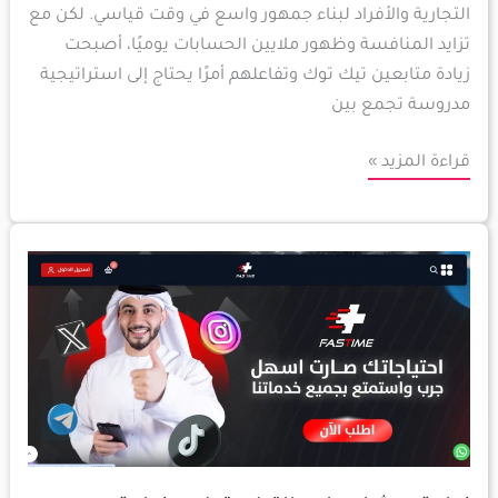
التجارية والأفراد لبناء جمهور واسع في وقت قياسي. لكن مع
تزايد المنافسة وظهور ملايين الحسابات يوميًا، أصبحت
زيادة متابعين تيك توك وتفاعلهم أمرًا يحتاج إلى استراتيجية
مدروسة تجمع بين
قراءة المزيد »
زيادة
مشاهدات
التيك
توك
وزيادة
متابعين
تيك
توك