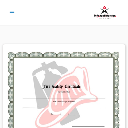
خطي
لى
لمحتوى