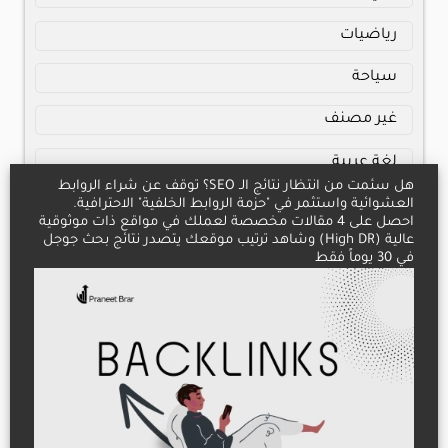
رياضيات
سياحة
غير مصنف
لغة عربية
مال
ويب
مواقع صديقة
سدال